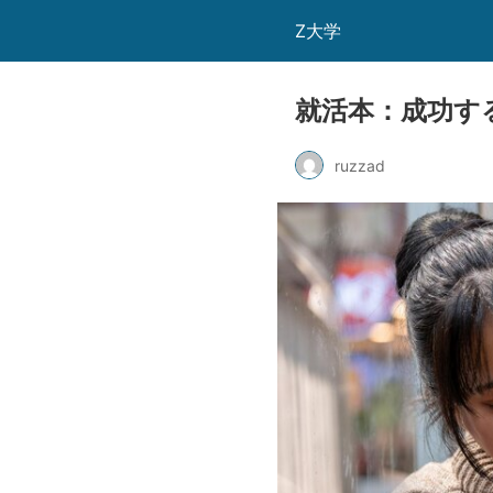
Z大学
就活本：成功す
ruzzad