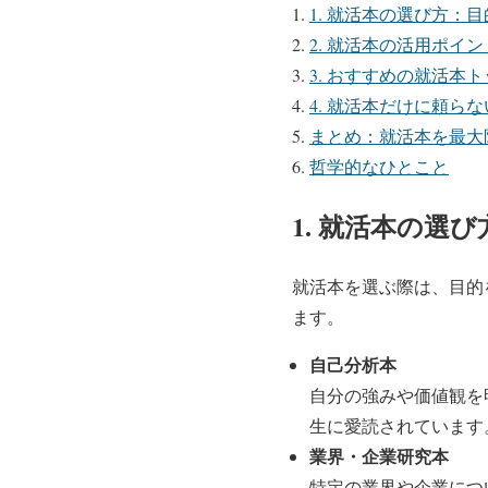
1. 就活本の選び方：
2. 就活本の活用ポイン
3. おすすめの就活本ト
4. 就活本だけに頼ら
まとめ：就活本を最大
哲学的なひとこと
1. 就活本の選
就活本を選ぶ際は、目的
ます。
自己分析本
自分の強みや価値観を
生に愛読されています
業界・企業研究本
特定の業界や企業につ