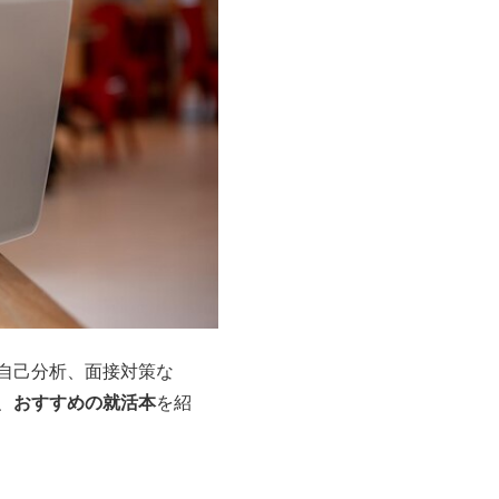
自己分析、面接対策な
おすすめの就活本
、
を紹