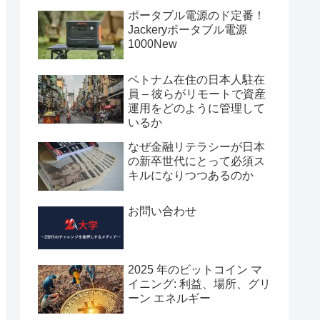
ポータブル電源のド定番！
Jackeryポータブル電源
1000New
ベトナム在住の日本人駐在
員 – 彼らがリモートで資産
運用をどのように管理して
いるか
なぜ金融リテラシーが日本
の新卒世代にとって必須ス
キルになりつつあるのか
お問い合わせ
2025 年のビットコイン マ
イニング: 利益、場所、グリ
ーン エネルギー