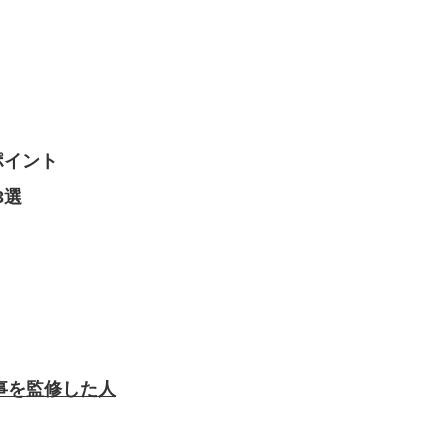
。
ポイント
3選
事を監修した人