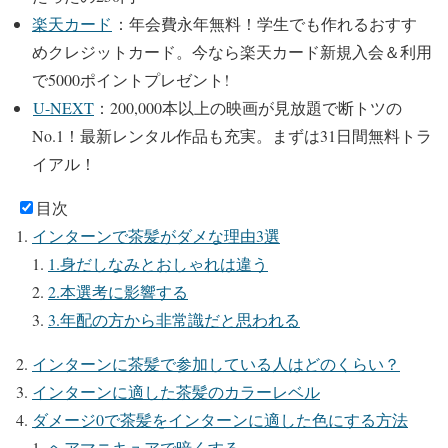
楽天カード
：年会費永年無料！学生でも作れるおすす
めクレジットカード。
今なら楽天カード新規入会＆利用
で5000ポイントプレゼント!
U-NEXT
：200,000本以上の映画が⾒放題で断トツの
No.1！最新レンタル作品も充実。
まずは31日間無料トラ
イアル！
目次
インターンで茶髪がダメな理由3選
1.身だしなみとおしゃれは違う
2.本選考に影響する
3.年配の方から非常識だと思われる
インターンに茶髪で参加している人はどのくらい？
インターンに適した茶髪のカラーレベル
ダメージ0で茶髪をインターンに適した色にする方法
ヘアマニキュアで暗くする