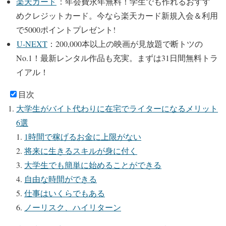
楽天カード
：年会費永年無料！学生でも作れるおすす
めクレジットカード。
今なら楽天カード新規入会＆利用
で5000ポイントプレゼント!
U-NEXT
：200,000本以上の映画が⾒放題で断トツの
No.1！最新レンタル作品も充実。
まずは31日間無料トラ
イアル！
目次
大学生がバイト代わりに在宅でライターになるメリット
6選
1時間で稼げるお金に上限がない
将来に生きるスキルが身に付く
大学生でも簡単に始めることができる
自由な時間ができる
仕事はいくらでもある
ノーリスク、ハイリターン