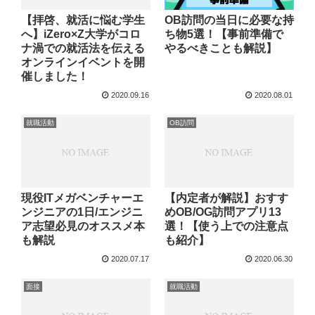
【拝啓、就活に悩む学生
OB訪問の当日に必要な持
へ】iZero×Z大学がコロ
ち物5選！【事前準備で
ナ渦での就活法を伝える
やるべきことも解説】
オンラインイベントを開
催しました！
2020.09.16
2020.08.01
就職活動
OB訪問
現役ITメガベンチャーエ
【内定者が解説】おすす
ンジニアの1日/エンジニ
めOB/OG訪問アプリ13
ア志望必見のオススメ本
選！【使う上での注意点
も解説
も紹介】
2020.07.17
2020.06.30
面接
就職活動