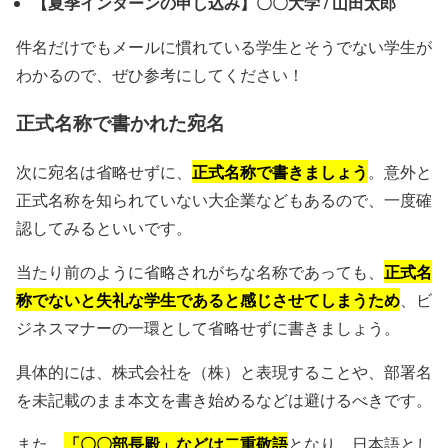
【夏季インターンの申し込み】〇〇大学 / 山田太郎
件名だけでもメールに慣れている学生とそうでない学生が
わかるので、ぜひ参考にしてください！
正式名称で書かれた宛名
正式名称で書きましょう
次に宛名は省略せずに、
。意外と
正式名称を知られていない大企業などもあるので、一度確
認してみるといいです。
正式名
当たり前のように省略されがちな名称であっても、
称でないと失礼な学生であると感じさせてしまうため
、ビ
ジネスマナーの一環として省略せずに書きましょう。
具体的には、株式会社を（株）と表現することや、部署名
を未記載のまま本文を書き始めるなどは避けるべきです。
「〇〇部長殿」などは二重敬語
また、
となり、日本語とし