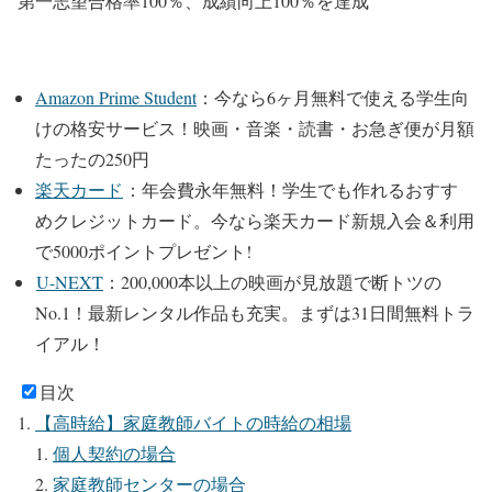
第一志望合格率100％、成績向上100％を達成
Amazon Prime Student
：今なら6ヶ月無料で使える学生向
けの格安サービス！
映画・音楽・読書・お急ぎ便が月額
たったの250円
楽天カード
：年会費永年無料！学生でも作れるおすす
めクレジットカード。
今なら楽天カード新規入会＆利用
で5000ポイントプレゼント!
U-NEXT
：200,000本以上の映画が⾒放題で断トツの
No.1！最新レンタル作品も充実。
まずは31日間無料トラ
イアル！
目次
【高時給】家庭教師バイトの時給の相場
個人契約の場合
家庭教師センターの場合