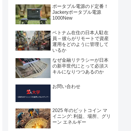
ポータブル電源のド定番！
Jackeryポータブル電源
1000New
ベトナム在住の日本人駐在
員 – 彼らがリモートで資産
運用をどのように管理して
いるか
なぜ金融リテラシーが日本
の新卒世代にとって必須ス
キルになりつつあるのか
お問い合わせ
2025 年のビットコイン マ
イニング: 利益、場所、グリ
ーン エネルギー