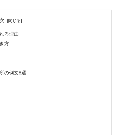
次
れる理由
き方
所の例文8選