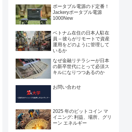
ポータブル電源のド定番！
Jackeryポータブル電源
1000New
ベトナム在住の日本人駐在
員 – 彼らがリモートで資産
運用をどのように管理して
いるか
なぜ金融リテラシーが日本
の新卒世代にとって必須ス
キルになりつつあるのか
お問い合わせ
2025 年のビットコイン マ
イニング: 利益、場所、グリ
ーン エネルギー